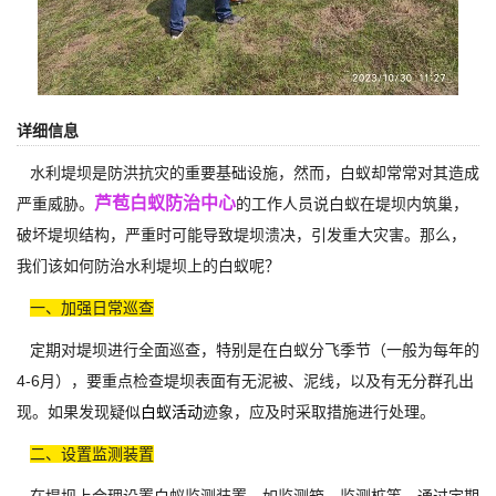
详细信息
水利堤坝是防洪抗灾的重要基础设施，然而，白蚁却常常对其造成
芦苞白蚁防治中心
严重威胁。
的工作人员说白蚁在堤坝内筑巢，
破坏堤坝结构，严重时可能导致堤坝溃决，引发重大灾害。那么，
我们该如何防治水利堤坝上的白蚁呢？
一、加强日常巡查
定期对堤坝进行全面巡查，特别是在白蚁分飞季节（一般为每年的
4-6月），要重点检查堤坝表面有无泥被、泥线，以及有无分群孔出
现。如果发现疑似
白蚁活动
迹象，应及时采取措施进行处理。
二、设置监测装置