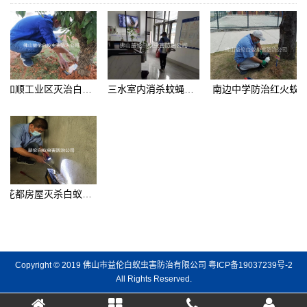
和顺工业区灭治白蚂蚁
三水室内消杀蚊蝇工程
南边中学防治红火蚁
花都房屋灭杀白蚁工程
Copyright © 2019 佛山市益伦白蚁虫害防治有限公司
粤ICP备19037239号-2
All Rights Reserved.