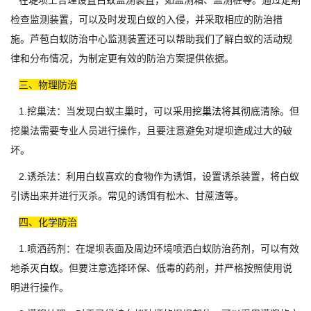
在堤坝上合理设置白蚁监测装置，如监测箱、监测桩等。通过定期
检查监测装置，可以及时发现白蚁的入侵，并采取相应的防治措
施。芦苞白蚁防治中心监测装置还可以帮助我们了解白蚁的活动规
律和分布情况，为制定更有效的防治方案提供依据。
三、物理防治
1.挖巢法：当发现白蚁主巢时，可以采用
挖巢法
将其彻底清除。但
挖巢法需要专业人员进行操作，且要注意避免对堤坝造成过大的破
坏。
2.诱杀法：利用白蚁喜欢的食物作为诱饵，设置诱杀装置，将白蚁
引诱出来并进行灭杀。常见的诱饵有松木、甘蔗渣等。
四、化学防治
1.喷洒药剂：在堤坝表面及周边环境喷洒白蚁防治药剂，可以有效
地
杀灭白蚁
。但要注意选择环保、低毒的药剂，并严格按照使用说
明进行操作。