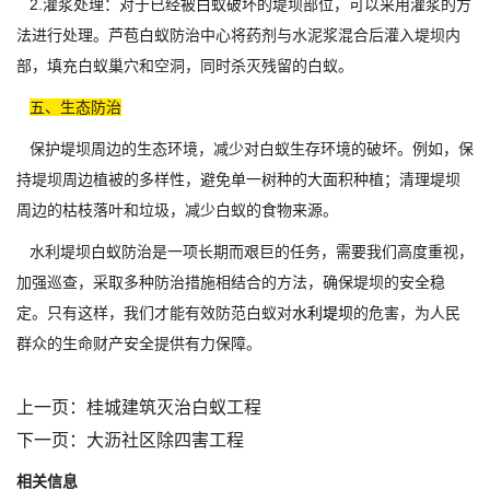
2.灌浆处理：对于已经被白蚁破坏的堤坝部位，可以采用灌浆的方
法进行处理。芦苞白蚁防治中心将药剂与水泥浆混合后灌入堤坝内
部，填充白蚁巢穴和空洞，同时杀灭残留的白蚁。
五、生态防治
保护堤坝周边的生态环境，减少对白蚁生存环境的破坏。例如，保
持堤坝周边植被的多样性，避免单一树种的大面积种植；清理堤坝
周边的枯枝落叶和垃圾，减少白蚁的食物来源。
水利堤坝白蚁防治是一项长期而艰巨的任务，需要我们高度重视，
加强巡查，采取多种防治措施相结合的方法，确保堤坝的安全稳
定。只有这样，我们才能有效防范白蚁对
水利堤坝
的危害，为人民
群众的生命财产安全提供有力保障。
上一页：
桂城建筑灭治白蚁工程
下一页：
大沥社区除四害工程
相关信息