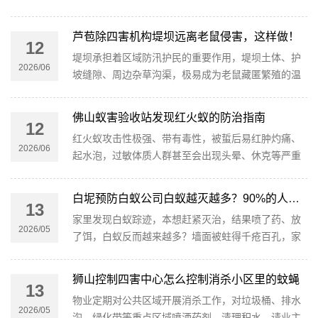
褐色虫迹，这大概率就是臭虫（床虱）在作祟。
芦苞除四害机构堤坝远离老鼠侵害，这样做！
12
堤坝承担着区域防汛护民的重要作用，堤坝土体、护
2026/06
坡缝隙、周边杂草沟渠，极易成为老鼠藏匿繁殖的温
床。很多人觉得老鼠只是小麻烦，实则暗藏多重风
险。
佛山蚁害验收站发现红火蚁的防治指南
12
红火蚁攻击性极强、带有毒性，被蜇后易红肿灼痛、
2026/06
起水泡，过敏体质人群甚至会出现头晕、休克等严重
症状，严重威胁居民人身安全和居家环境，大家务必
提高警惕、做好防控。
白坭预防白蚁公司白蚁越灭越多？90%的人都踩了这些坑！
13
家里发现白蚁踪迹，本想赶紧灭治，结果喷了药、放
2026/05
了饵，白蚁反而越来越多？墙面被蛀得千疮百孔，家
具也岌岌可危，不少人都被这种“越灭越糟”的情况逼
到崩溃。
狮山控制四害中心怎么控制消杀小区里的蚊蝇
13
物业定期对公共区域开展消杀工作，对垃圾桶、排水
2026/05
沟、绿化带等重点区域喷洒药剂、清理积水，请业主