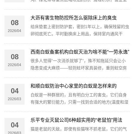
们配合做好防护，消杀期间尽量关闭门窗，避免孩
童、宠物接触消杀区域。
大沥有害生物防控所怎么驱除床上的臭虫
08
给床垫套上密封防护套，密封1年以上，确保残留的虫
2026/04
卵彻底死亡。平时勤换床上用品，保持室内通风干
爽，旅行归来先检查行李，二手家具务必彻底排查后
再使用，从源头杜绝入侵。
西南白蚁备案机构白蚁灭治为啥不能“一劳永逸”
08
很多人觉得“一次消杀就够了”，殊不知拖延只会让小
2026/04
隐患变成大麻烦——轻则蛀坏家具装修，重则蛀空房
屋承重结构，甚至引发坍塌、电路短路等安全事故，
后续维修成本远超定期防治费用。
和顺白蚁防治中心家里的白蚁是怎样来的
04
白蚁是一种群居的，且有明白分工的害虫，它们自身
2026/03
有强大的繁衍能力，只需一找到合适的地方(温度和湿
度合适)落脚，随着时间的推移就会产生出上千上万的
白蚁。
乐平专业灭鼠公司6种超实用的“老鼠怕”用法
04
猫是老鼠的天敌，即使有些猫咪不抓老鼠，它们的气
2026/03