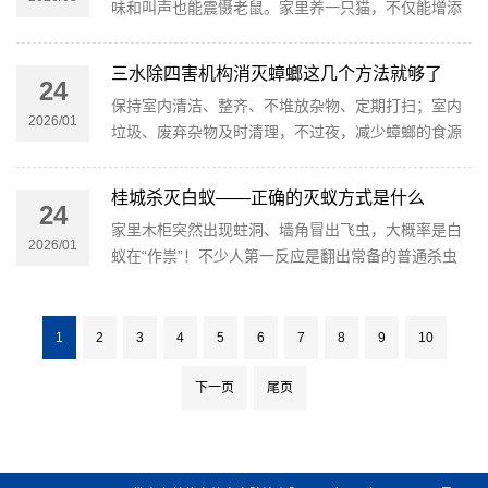
味和叫声也能震慑老鼠。家里养一只猫，不仅能增添
乐趣，还能起到长期驱鼠的效果，不过要注意定期给
猫咪驱虫，避免携带病菌。
三水除四害机构消灭蟑螂这几个方法就够了
24
保持室内清洁、整齐、不堆放杂物、定期打扫；室内
2026/01
垃圾、废弃杂物及时清理，不过夜，减少蟑螂的食源
和栖息场所；定期清除楼内楼梯通道等区域，不留卫
生死角。
桂城杀灭白蚁——正确的灭蚁方式是什么
24
家里木柜突然出现蛀洞、墙角冒出飞虫，大概率是白
2026/01
蚁在“作祟”！不少人第一反应是翻出常备的普通杀虫
剂猛喷，可结果往往是“治标不治本”，甚至让白蚁越
躲越深。
1
2
3
4
5
6
7
8
9
10
下一页
尾页