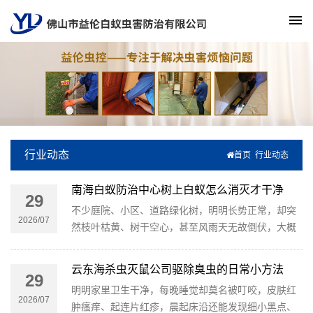
行业动态
首页
行业动态
南海白蚁防治中心树上白蚁怎么消灭才干净
29
不少庭院、小区、道路绿化树，明明长势正常，却突
2026/07
然枝叶枯黄、树干空心，甚至风雨天无故倒伏，大概
率是白蚁在暗中侵蚀！白蚁是典型的“隐形树木杀
手”，昼伏夜出、蛀空内部，初期极难察觉，等到发现
云东海杀虫灭鼠公司驱除臭虫的日常小方法
29
明显痕迹，树木往往已受损严重。
明明家里卫生干净，每晚睡觉却莫名被叮咬，皮肤红
2026/07
肿瘙痒、起连片红疹，晨起床沿还能发现细小黑点、