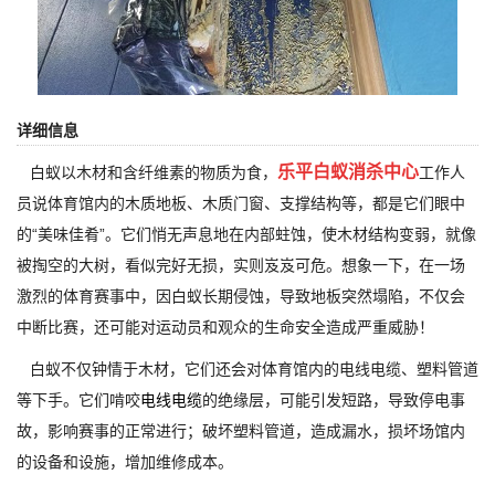
详细信息
乐平白蚁消杀中心
白蚁以木材和含纤维素的物质为食，
工作人
员说体育馆内的木质地板、木质门窗、支撑结构等，都是它们眼中
的“美味佳肴”。它们悄无声息地在内部蛀蚀，使木材结构变弱，就像
被掏空的大树，看似完好无损，实则岌岌可危。想象一下，在一场
激烈的体育赛事中，因白蚁长期侵蚀，导致地板突然塌陷，不仅会
中断比赛，还可能对运动员和观众的生命安全造成严重威胁！
白蚁不仅钟情于木材，它们还会对体育馆内的电线电缆、塑料管道
等下手。它们啃咬
电线电缆
的绝缘层，可能引发短路，导致停电事
故，影响赛事的正常进行；破坏塑料管道，造成漏水，损坏场馆内
的设备和设施，增加维修成本。