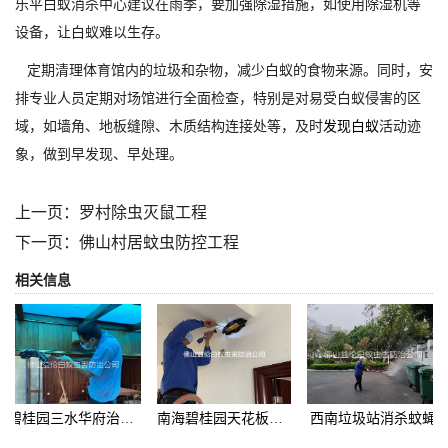
乐平白蚁消杀中心建议在雨季，要加强除湿措施，如使用除湿机等
设备，让白蚁难以生存。
定期清理体育馆内的垃圾和杂物，减少白蚁的食物来源。同时，安
排专业人员定期对场馆进行全面检查，特别是对易受白蚁侵害的区
域，如墙角、地板缝隙、木质结构连接处等，及时
发现白蚁
活动迹
象，做到早发现、早处理。
上一页：
罗村除虫灭鼠工程
下一页：
佛山村居蚊虫防控工程
相关信息
碧桂园三水华府治白蚁危害
南海碧桂园天花板治白蚁
西南垃圾站消杀蚊蝇