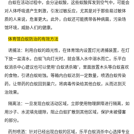
白蚁在活动过程中，会分泌蚁酸，这些蚁酸挥发到空气中，可能会
对人体呼吸道产生刺激，引发过敏反应，尤其是对于那些易过敏体
质的人来说，危害更大。此外，白蚁还可能携带各种病菌，污染场
馆环境，威胁人们的健康。
体育馆白蚁防治的有效方法
诱捕法：利用白蚁的趋光性，在体育馆内设置灯光诱捕装置，在灯
下放一盆清水，白蚁飞向灯光时，就会落入水中溺水而亡。乐平白
蚁消杀中心建议也可以使用“白蚁诱杀箱”，里面放置木头等白蚁喜欢
的食物，引诱白蚁蛀蚀。等箱内白蚁达到一定数量，喷洒白蚁传染
药，让带药的白蚁回到巢穴，将病毒传染给其他白蚁，从而达到灭
治效果。
隔离法：一旦发现白蚁活动区域，立即使用物理屏障进行隔离，如
用沙子、水泥填充缝隙，阻止白蚁扩散到其他区域，保护未被
侵害
的部分。
药剂喷洒：针对已经出现白蚁的区域，乐平白蚁消杀中心选择专业