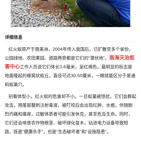
详细信息
红火蚁原产于南美洲，2004年传入我国后，已扩散至多个省份，
南海灭治蚁
公园绿地、农田果园、道路两旁都是它们的“潜伏地”。
害中心
工作人员说它们体长3-6毫米，呈红褐色，最明显的标志是
地面隆起的蜂窝状蚁丘，直径可达30-50厘米，一眼就能区分于普通
蚂蚁巢穴。
别看体型小，红火蚁的危害却不小。一旦蚁巢被惊扰，它们会群起
攻击，用尾部螯刺注射毒液，被叮咬后会出现红肿、水疱，伴随剧
烈灼痛和瘙痒，过敏体质者可能引发休克，甚至危及生命。同时，
它们还会啃食农作物根茎、破坏绿化苗木，钻进电力设备导致短
路，既是“健康杀手”，也是“生态破坏者”和“设施隐患”。