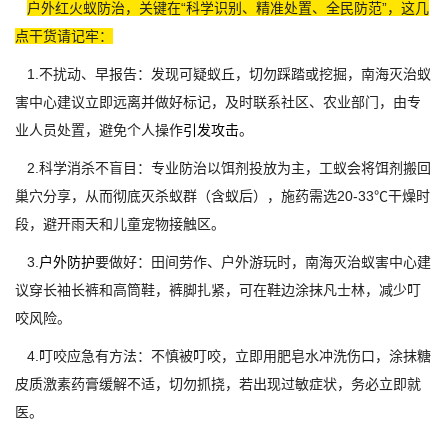
户外红火蚁防治，关键在“科学识别、精准处置、全民防范”，这几
点干货请记牢：
1.不扰动、早报告：发现可疑蚁丘，切勿踩踏或挖掘，南海灭治蚁
害中心建议立即远离并做好标记，及时联系社区、农业部门，由专
业人员处置，避免个人操作
引发攻击
。
2.科学消杀不盲目：专业防治以饵剂投放为主，工蚁会将饵剂搬回
巢穴分享，从而彻底灭杀蚁群（含蚁后），施药需选20-33℃干燥时
段，避开雨天和儿童宠物接触区。
3.
户外防护
要做好：田间劳作、户外游玩时，南海灭治蚁害中心建
议穿长袖长裤和高筒鞋，裤脚扎紧，可在鞋边涂抹凡士林，减少叮
咬风险。
4.叮咬应急有方法：不慎被叮咬，立即用肥皂水冲洗伤口，涂抹糖
皮质激素药膏缓解不适，切勿抓挠，若出现过敏症状，务必立即就
医。