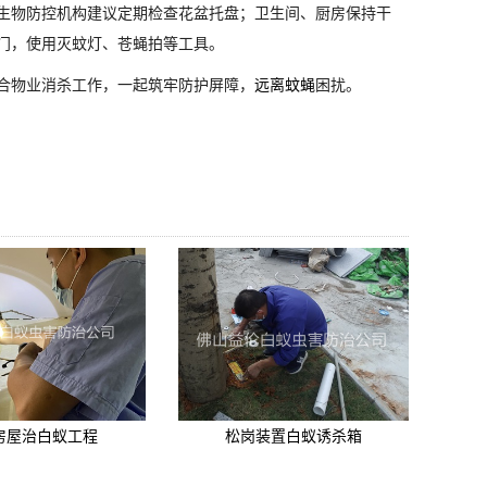
生物防控机构建议定期检查花盆托盘；卫生间、厨房保持干
门，使用灭蚊灯、苍蝇拍等工具。
合物业消杀工作，一起筑牢防护屏障，
远离蚊蝇
困扰。
房屋治白蚁工程
松岗装置白蚁诱杀箱