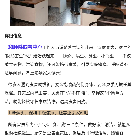
详细信息
和顺除四害中心
工作人员说随着气温的升高、湿度变大，家里的
“隐形害虫”也开始活跃起来——蟑螂、螨虫、臭虫、小飞虫……不仅
啃食衣物、污染食物，还可能携带病菌，引发皮肤瘙痒、呼吸道不
适等问题，严重影响家人健康！
很多人遇到虫害就慌神，要么乱喷药剂伤身体，要么束手无策任其
泛滥。其实室内除虫害，关键在“防”不在“治”，掌握这3个简单方
法，就能轻松守护家居洁净，远离虫害困扰。
1.断源头：保持干燥洁净，让害虫无家可归
所有害虫都离不开“水、食、藏”三个条件，做好家居清洁，就能从
根源杜绝滋生。厨房是虫害重灾区，饭后及时清理油污、残留食