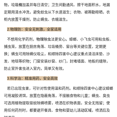
物，
垃圾桶
加盖并每日清空；卫生间勤通风、擦干地面积水，地漏
定期用清水冲洗，避免蚊虫从下水道滋生；衣物、被褥勤晾晒，衣
柜内放置干燥剂，防止螨虫、衣蛾滋生。
2.物理防：安全无刺激，全家适用
不想用化学药剂，
物理除虫
法更安心。蟑螂、小飞虫可用粘虫板、
捕虫笼，放置在厨房角落、垃圾桶旁、窗台等关键位置，定期更
换；螨虫可用除螨仪吸尘，和顺除四害中心建议重点清洁床垫、沙
发、地毯等织物；门窗安装纱窗、纱门，封堵墙面、地板的缝隙，
防止室外害虫进入室内，简单又有效。
3.科学治：精准用药，安全高效
若已出现虫害，可针对性使用温和药剂。和顺除四害中心建议蟑螂
可用凝胶诱饵，放置在隐蔽角落，不接触食物和儿童；螨虫、臭虫
可选用植物提取驱蚊除螨喷雾，喷洒在织物表面，安全无残留；使
用任何药剂时，都要避开餐具、食物和婴幼儿
活动区域
，喷洒后及