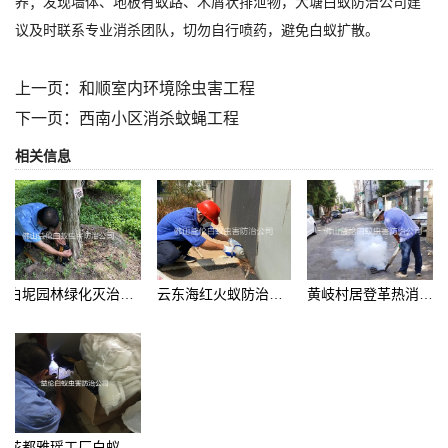
养；发现墙体、地板有蚁路、木屑状排泄物，大塘白蚁防治公司建
议及时联系专业消杀团队，切勿自行喷药，避免白蚁扩散。
上一页：
和顺室内环境除虫害工程
下一页：
西南小区消杀蚊蝇工程
相关信息
白坭园林绿化灭治白蚁
云东海红火蚁防治工程
黄岐村居登革热消杀工程
花都雅瑶工厂白蚁防治