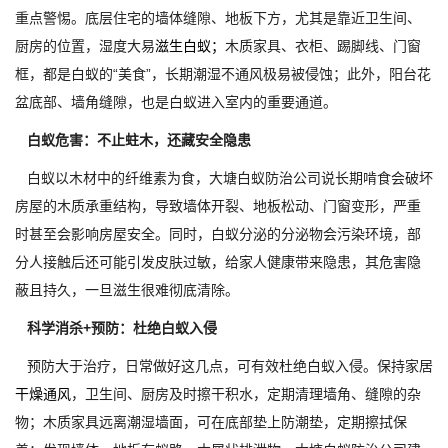
重点警惕。底层住宅的墙体缝隙、地板下方，尤其是靠近卫生间、
厨房的位置，湿度大易
滋生白蚁；
木质家具、衣柜、踢脚线、门窗
框，都是白蚁的“美食”，长期潮湿不通风极易被侵蚀；此外，阳台花
盆底部、墙角缝隙，也是白蚁进入室内的重要通道。
白蚁危害：不止蛀木，还藏安全隐患
白蚁以木材中的纤维素为食，大塘白蚁防治公司说长期啃食会破坏
房屋的木质承重结构，导致墙体开裂、地板松动、门窗变形，严重
时甚至会影响房屋安全。同时，白蚁分泌的分泌物会污染环境，部
分人接触后还可能引发皮肤过敏，给家人健康带来隐患，其危害隐
蔽且持久，一旦滋生很难彻底清除。
科学消杀+预防：杜绝白蚁入侵
预防大于治疗，日常做好这几点，可有效杜绝白蚁入侵。保持家居
干燥通风
，卫生间、厨房及时擦干积水，定期清理墙角、缝隙的杂
物；木质家具远离潮湿墙面，可在底部垫上防潮垫，定期擦拭保