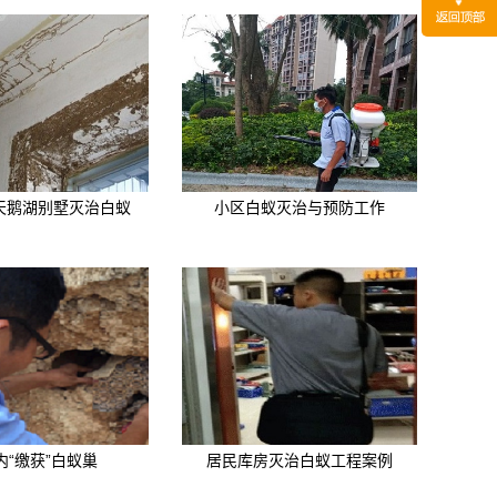
天鹅湖别墅灭治白蚁
小区白蚁灭治与预防工作
内“缴获”白蚁巢
居民库房灭治白蚁工程案例