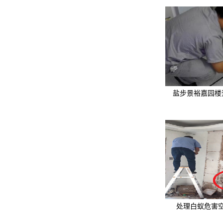
盐步景裕嘉园楼
处理白蚁危害