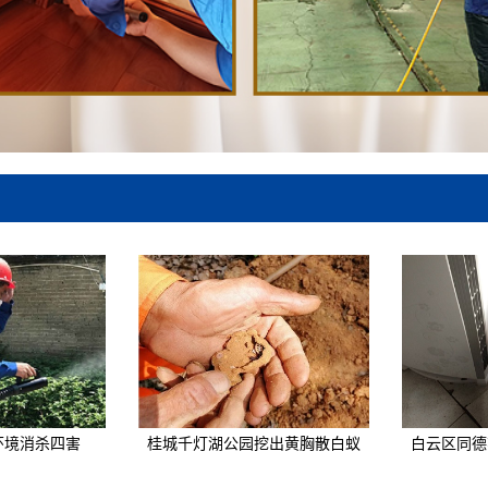
环境消杀四害
桂城千灯湖公园挖出黄胸散白蚁
白云区同德