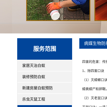
病媒生物防
服务范围
四害的危害：传播
家居灭治白蚁
1、除四害口诀
装修预防白蚁
（1）灭蟑螂口
新建房屋白蚁预防
蟑粪蟑尸和卵鞘，
（2）灭老鼠口
杀虫灭鼠工程