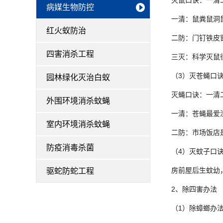
灭鼠口诀：一清
病媒生物防控
一清：鼠粪鼠洞鼠
红火蚁防治
二防：门钉铁皮窗
四害消杀工程
三灭：科学灭鼠很
（3）灭苍蝇口
园林绿化灭治白蚁
灭蝇口诀：一清
外围环境消杀蚊蝇
一清：苍蝇最爱渣
室内环境消杀蚊蝇
二防：市场饭店是
防疫消毒杀菌
（4）灭蚊子口
房前屋后生蚊幼，
驱蛇防蛇工程
2、除四害办法
（1）除蟑螂办