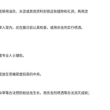
；
能够用油灰、水泥或其他资料封锁这些缝隙和孔洞，再用烫
带入室内，应在搬迁前认真检查，或用杀虫剂实行喷洒。
请专业人士辅佐。
纸放在苍蝇密度较高的中央。
杂草等办法预防蚊幼虫生长，用杀虫剂喷洒等办法消灭成蚊；