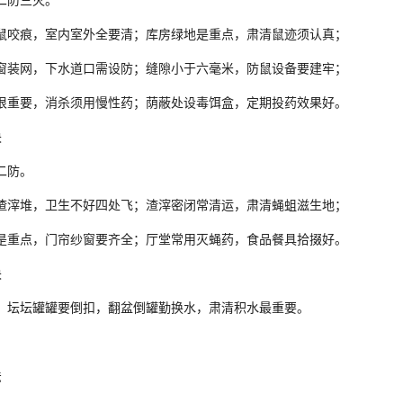
二防三灭。
咬痕，室内室外全要清；库房绿地是重点，肃清鼠迹须认真；
装网，下水道口需设防；缝隙小于六毫米，防鼠设备要建牢；
重要，消杀须用慢性药；荫蔽处设毒饵盒，定期投药效果好。
诀
二防。
滓堆，卫生不好四处飞；渣滓密闭常清运，肃清蝇蛆滋生地；
重点，门帘纱窗要齐全；厅堂常用灭蝇药，食品餐具拾掇好。
诀
坛坛罐罐要倒扣，翻盆倒罐勤换水，肃清积水最重要。
法