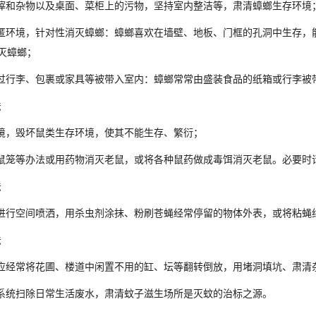
和杂物以及桌面、菜柜上的污物，坚持室内整洁等，肃清蟑螂生存环境
环境，针对性消灭蟑螂：蟑螂喜欢在墙壁、地板、门框的孔洞中生存，
灭蟑螂；
行李、包裹或家具等被带入室内：蟑螂常常由盛装食品的纸箱或行李被
法
，毁坏鼠类生存环境，使其不能生存、繁衍；
笼等办法或用药物消灭老鼠，或将各种鼠药做成毒饵消灭老鼠。必要时
法
行空间喷洒，用杀虫剂涂抹、粉刷苍蝇经常停留的物体外表，或将粘蝇
法
经常将花圃、楼道中闲置不用的缸、坛等翻转倒放，用堵洞填坑、肃清
统扫除日常生活废水，肃清蚊子滋生场所是灭蚊的治标之源。