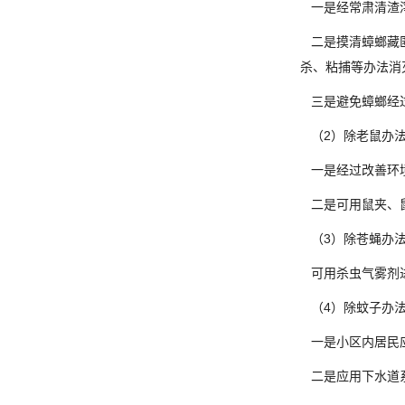
一是经常肃清渣滓
二是摸清蟑螂藏匿
杀、粘捕等办法消
三是避免蟑螂经过
（2）除老鼠办
一是经过改善环境
二是可用鼠夹、鼠
（3）除苍蝇办
可用杀虫气雾剂进
（4）除蚊子办
一是小区内居民应
二是应用下水道系