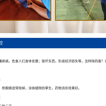
控
疾病，危害人们身体安康；毁坏东西，形成经济损失等，怎样除四害？
诀
柜橱蟑迹常除掉，涂抹缝隙防孳生，药物消杀效果好。
诀