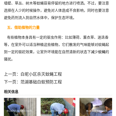
墙壁、草丛、树木等蚊蝇容易停留的地方进行喷洒。不过，要注意
选择在人少的时候操作，避免对人体造成不良影响，同时也要注意
避免药剂流入到自然水体中，保护生态环境。
五、借助植物的力量
有些植物本身具有一定的驱虫作用：比如薄荷、薰衣草、迷迭香
等，在室外可以适当种植这些植物，它们散发的气味能够对蚊蝇起
到一定的驱赶效果，让室外环境能在自然清新的状态下
减少蚊蝇
的
骚扰。
上一页：
白坭小区杀灭蚊蝇工程
下一页：
范湖基础白蚁预防工程
相关信息