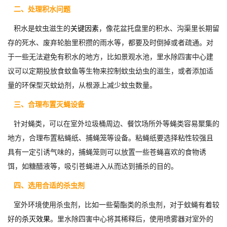
二、处理积水问题
积水是蚊虫滋生的
关键因素
，像花盆托盘里的积水、沟渠里长期留
存的死水、废弃轮胎里积攒的雨水等，都要及时倒掉或者疏通。对
于一些无法避免有积水的地方，比如景观水池，里水除四害中心建
议可以定期投放食蚊鱼等生物来控制蚊虫幼虫的滋生，或者添加适
量的环保型灭蚊幼剂，从根源上减少蚊虫数量。
三、合理布置灭蝇设备
针对蝇类，可以在室外垃圾桶周边、餐饮场所外等蝇类容易聚集的
地方，合理布置粘蝇纸、捕蝇笼等设备。粘蝇纸要选择粘性较强且
具有一定引诱气味的，捕蝇笼则可以放置一些苍蝇喜欢的食物诱
饵，如糖醋液等，吸引苍蝇进入从而达到捕杀的目的。
四、选用合适的杀虫剂
室外环境使用杀虫剂，比如一些菊酯类的杀虫剂，对于蚊蝇有着较
好的
杀灭效果
。里水除四害中心将其稀释后，使用喷雾器对室外的