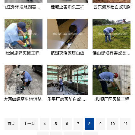
九江外环境除四害工程
桂城虫害消杀工程
云东海基础白蚁预防
松岗施药灭鼠工程
范湖灭治家居白蚁
佛山堤坝有害蚁类防控
大沥蚊蝇孳生地消杀
乐平厂房预防白蚁工程
和顺厂区灭鼠工程
首页
上一页
4
5
6
7
8
9
10
11