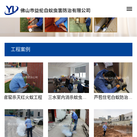
工程案例
官窑杀灭红火蚁工程
三水室内消杀蚊虫工程
芦苞住宅白蚁防治工程